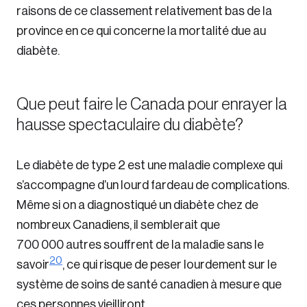
Password
raisons de ce classement relativement bas de la
Reset Passwor
province en ce qui concerne la mortalité due au
diabète.
Please enter your registered email address. You’ll 
Forgot Password
this email address.
Que peut faire le Canada pour enrayer la
Keep me logged i
hausse spectaculaire du diabète?
Le diabète de type 2 est une maladie complexe qui
s’accompagne d’un lourd fardeau de complications.
Même si on a diagnostiqué un diabète chez de
Create an Accou
nombreux Canadiens, il semblerait que
700 000 autres souffrent de la maladie sans le
Discover the leading research topics that are sha
20
savoir
, ce qui risque de peser lourdement sur le
across the nation.
système de soins de santé canadien à mesure que
ces personnes vieilliront.