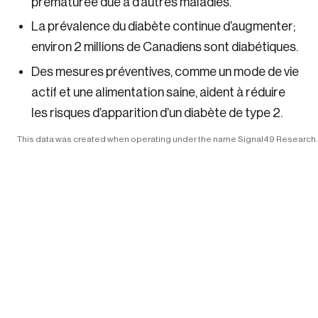
prématurée due à d’autres maladies.
Other series
Health
La prévalence du diabète continue d’augmenter;
ctiveness
Human Resources
environ 2 millions de Canadiens sont diabétiques.
Immigration
Des mesures préventives, comme un mode de vie
s
actif et une alimentation saine, aident à réduire
Indigenous & Northern Communities
les risques d’apparition d’un diabète de type 2.
Innovation & Technology
Sustainability
ers
tion