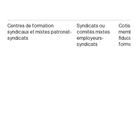
Centres de formation
Syndicats ou
Cotisati
syndicaux et mixtes patronat-
comités mixtes
membres
syndicats
employeurs-
fiduciair
syndicats
formatio