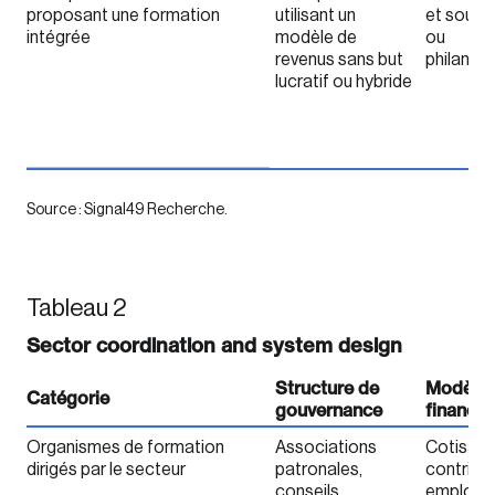
proposant une formation
utilisant un
et soutie
intégrée
modèle de
ou
revenus sans but
philanth
lucratif ou hybride
Source : Signal49 Recherche.
Tableau 2
Sector coordination and system design
Structure de
Modèle 
Catégorie
gouvernance
finance
Organismes de formation
Associations
Cotisati
dirigés par le secteur
patronales,
contribu
conseils
employeu