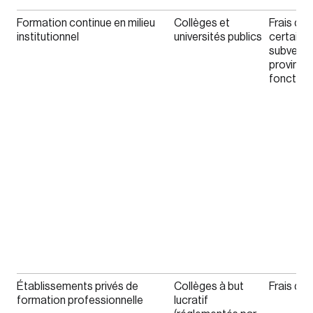
Formation continue en milieu
Collèges et
Frais de 
institutionnel
universités publics
certaine
subventi
provincia
fonctio
Établissements privés de
Collèges à but
Frais de 
formation professionnelle
lucratif