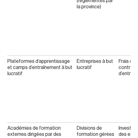
(réglementés par
la province)
Plateformes d’apprentissage
Entreprises à but
Frais de 
Login
et camps d’entraînement à but
lucratif
contrats
lucratif
d’entrepr
Email
Password
Reset Password
Académies de formation
Divisions de
Investis
externes dirigées par des
formation gérées
des entre
Please enter your registered email address.