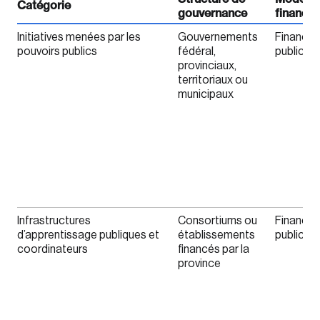
Catégorie
gouvernance
finance
Initiatives menées par les
Gouvernements
Finance
pouvoirs publics
fédéral,
public
provinciaux,
territoriaux ou
municipaux
Infrastructures
Consortiums ou
Finance
d’apprentissage publiques et
établissements
public
coordinateurs
financés par la
province