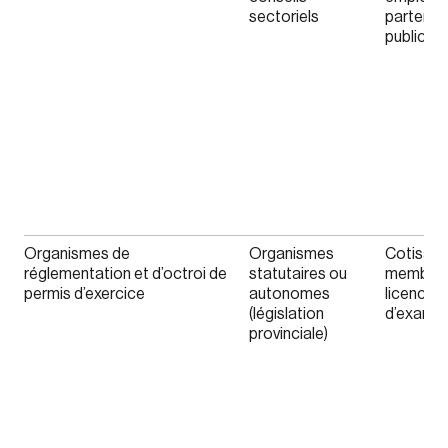
sectoriels
partenar
publics
Organismes de
Organismes
Cotisati
réglementation et d’octroi de
statutaires ou
membres,
permis d’exercice
autonomes
licence, f
(législation
d’exame
provinciale)