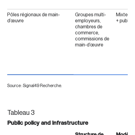
Pôles régionaux de main-
Groupes multi-
Mixte (e
d’œuvre
employeurs,
+ public)
chambres de
commerce,
commissions de
main-d’œuvre
Source : Signal49 Recherche.
Tableau 3
Public policy and infrastructure
Structure de
Modèle 