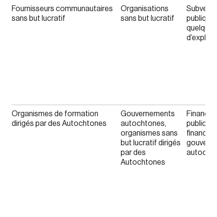
Fournisseurs communautaires
Organisations
Subventi
sans but lucratif
sans but lucratif
publiques
quelques
d’exploit
Organismes de formation
Gouvernements
Finance
dirigés par des Autochtones
autochtones,
public,
organismes sans
financem
but lucratif dirigés
gouvern
par des
autocht
Autochtones