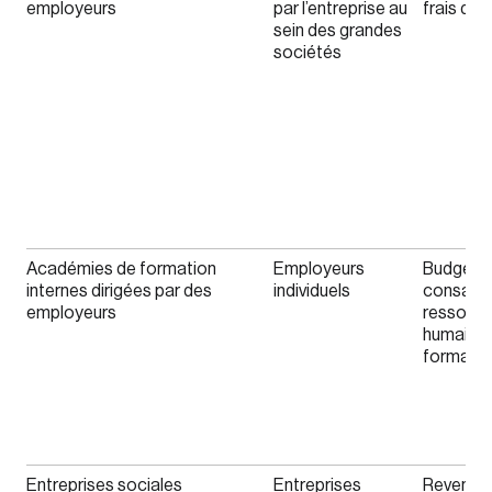
employeurs
par l’entreprise au
frais d’in
Forgot Password
You’ll receive a password reset link on this
sein des grandes
email address.
sociétés
Keep me logged in
Create an Account
Académies de formation
Employeurs
Budgets 
internes dirigées par des
individuels
consacr
Discover the leading research topics that are
employeurs
ressour
humaines 
shaping Canada, and driving change across the
formatio
nation.
Create Account
Entreprises sociales
Entreprises
Revenus