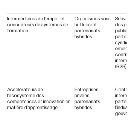
Intermédiaires de l’emploi et
Organismes sans
Subventi
concepteurs de systèmes de
but lucratif,
des proj
formation
partenariats
publics,
hybrides
partenari
syndicat
employeu
contrats
interentr
(B2B)
Accélérateurs de
Entreprises
Contrats
l’écosystème des
privées,
interentr
compétences et innovation en
partenariats
partenari
matière d’apprentissage
hybrides
l’industri
gouvern