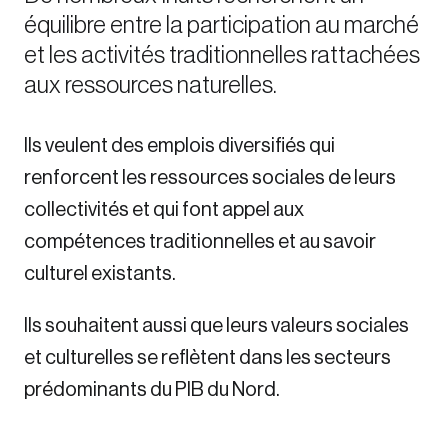
équilibre entre la participation au marché
Sustainability
Strategic Resilience and Emergency Management
et les activités traditionnelles rattachées
Council
aux ressources naturelles.
Ils veulent des emplois diversifiés qui
renforcent les ressources sociales de leurs
collectivités et qui font appel aux
compétences traditionnelles et au savoir
culturel existants.
Ils souhaitent aussi que leurs valeurs sociales
et culturelles se reflètent dans les secteurs
prédominants du PIB du Nord.