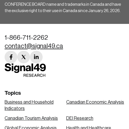
CONFERENCE BOARD name and trademarks in Canada and have
the exclusive right to their use in Canada since January 26, 2026.
1-866-711-2262
contact@signal49.ca
facebook
twitter
linkedin
link
link
link
Topics
Business and Household
Canadian Economic Analysis
Indicators
Canadian Tourism Analysis
DEI Research
Global Economic Analysis
Health and Healthcare