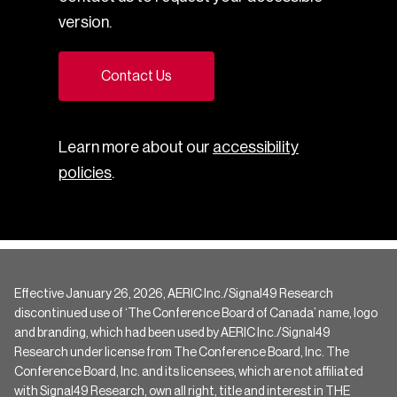
version.
Contact Us
Learn more about our
accessibility
policies
.
Effective January 26, 2026, AERIC Inc./Signal49 Research
discontinued use of ‘The Conference Board of Canada’ name, logo
and branding, which had been used by AERIC Inc./Signal49
Research under license from The Conference Board, Inc. The
Conference Board, Inc. and its licensees, which are not affiliated
with Signal49 Research, own all right, title and interest in THE